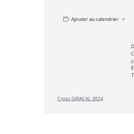
Ajouter au calendrier
D
C
s
É
T
Cross GIRACAL 2024