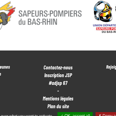
Jeunes
Rejoi
Contactez-nous
n
Inscription JSP
#adjsp 67
-
Mentions légales
Plan du site
 over what you want to activate
OK, accept all
Deny al