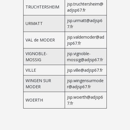
jsp.truchtersheim@
TRUCHTERSHEIM
adjsp67.fr
jsp.urmatt@adjsp6
URMATT
7.fr
jsp.valdemoder@ad
VAL de MODER
jsp67.fr
VIGNOBLE-
jsp.vignoble-
MOSSIG
mossig@adjsp67.fr
VILLE
jsp.ville@adjsp67.fr
WINGEN SUR
jsp.wingensurmode
MODER
r@adjsp67.fr
jsp.woerth@adjsp6
WOERTH
7.fr