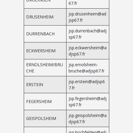
67.fr
jsp.drusenheim@ad
DRUSENHEIM
jsp67.fr
jsp.durrenbach@adj
DURRENBACH
sp67.fr
jsp.eckwersheim@a
ECKWERSHEIM
djsp67.fr
ERNOLSHEIM/BRU
jsp.ernolsheim-
CHE
bruche@adjsp67.fr
jsp.erstein@adjsp6
ERSTEIN
7.fr
jsp.fegersheim@adj
FEGERSHEIM
sp67.fr
jsp.geispolsheim@a
GEISPOLSHEIM
djsp67.fr
jsp.hochfelden@adj