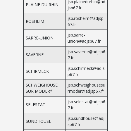
jsp.plainedurhin@ad
PLAINE DU RHIN
jsp67.fr
jsp.rosheim@adjsp
ROSHEIM
67.fr
jsp.sarre-
SARRE-UNION
union@adjsp67.fr
jsp.saverne@adjsp6
SAVERNE
7.fr
jsp.schirmeck@adjs
SCHIRMECK
p67.fr
SCHWEIGHOUSE
jsp.schweighousesu
SUR MODER*
rmoder@adjsp67.fr
jsp.selestat@adjsp6
SELESTAT
7.fr
jsp.sundhouse@adj
SUNDHOUSE
sp67.fr