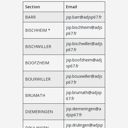
Section
Email
BARR
jsp.barr@adjsp67.fr
jsp.bischheim@adjs
BISCHHEIM *
p67.fr
jsp.bischwiller@adjs
BISCHWILLER
p67.fr
jsp.boofzheim@adj
BOOFZHEIM
sp67.fr
jsp.bouxwiller@adjs
BOUXWILLER
p67.fr
jsp.brumath@adjsp
BRUMATH
67.fr
jsp.diemeringen@a
DIEMERINGEN
djsp67.fr
jsp.drulingen@adjsp
DRULINGEN