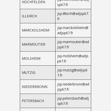
HOCHFELDEN
sp67.fr
jsp.illkirch@adjsp67.
ILLKIRCH
fr
jsp.marckolsheim@
MARCKOLSHEIM
adjsp67.fr
jsp.marmoutier@ad
MARMOUTIER
jsp67.fr
jsp.molsheim@adjs
MOLSHEIM
p67.fr
jsp.mutzig@adjsp6
MUTZIG
7.fr
jsp.niederbronn@ad
NIEDERBRONN
jsp67.fr
jsp.petersbach@adj
PETERSBACH
sp67.fr