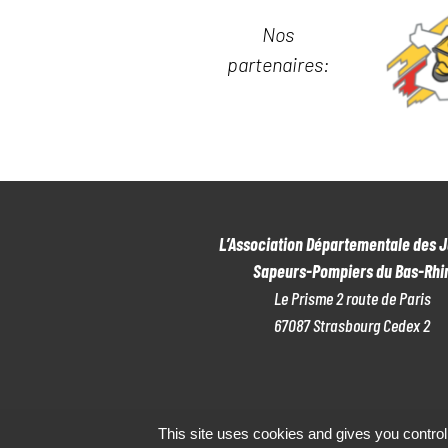
m
N
Nos
e
n
partenaires:
D
t
E
s
p
V
a
U
r
m
E
o
L’Association Départementale des 
S
t
Sapeurs-Pompiers du Bas-Rhi
-
É
Le Prisme 2 route de Paris
c
V
67087 Strasbourg Cedex 2
l
é
È
.
N
E
This site uses cookies and gives you control