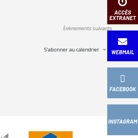
n
d
ACCÈS
EXTRANET
e
Évènements
suivants
v
u
e
S’abonner au calendrier
WEBMAIL
s
É
v
è
n
FACEBOOK
e
m
e
INSTAGRAM
n
t