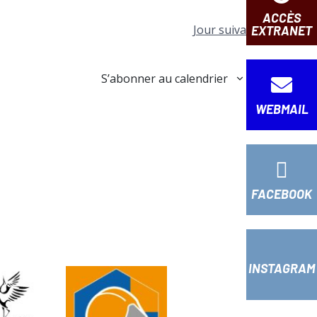
n
ACCÈS
d
Jour suivant
EXTRANET
e
v
S’abonner au calendrier
u
e
WEBMAIL
s
É
v
è
FACEBOOK
n
e
m
e
INSTAGRAM
n
t