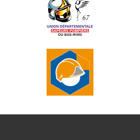
O
N
D
E
V
U
E
S
É
V
È
N
E