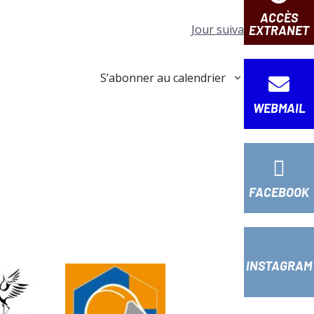
n
ACCÈS
d
Jour suivant
EXTRANET
e
v
S’abonner au calendrier
u
e
WEBMAIL
s
É
v
è
FACEBOOK
n
e
m
e
INSTAGRAM
n
t