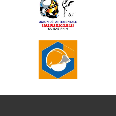
O
N
D
E
V
U
E
S
É
V
È
N
E