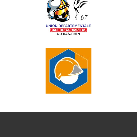
O
N
D
E
V
U
E
S
É
V
È
N
E